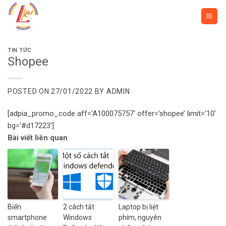
Skip
to
content
TIN TỨC
Shopee
POSTED ON
27/01/2022
BY
ADMIN
[adpia_promo_code aff=’A100075757′ offer=’shopee’ limit=’10’
bg=’#d17223′]
Bài viết liên quan
Biến
2 cách tắt
Laptop bị liệt
smartphone
Windows
phím, nguyên