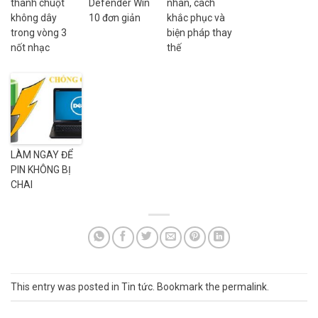
thành chuột
Defender Win
nhân, cách
không dây
10 đơn giản
khắc phục và
trong vòng 3
biện pháp thay
nốt nhạc
thế
LÀM NGAY ĐỂ
PIN KHÔNG BỊ
CHAI
This entry was posted in
Tin tức
. Bookmark the
permalink
.